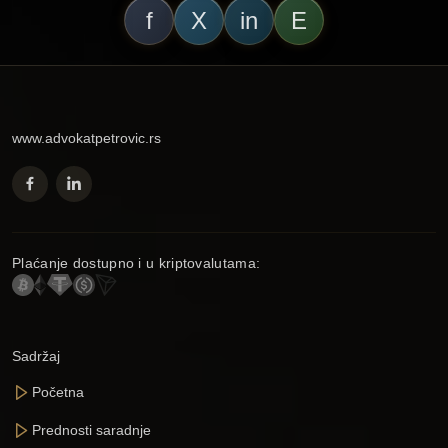
f
X
in
E
www.advokatpetrovic.rs
Plaćanje dostupno i u kriptovalutama:
Sadržaj
Početna
Prednosti saradnje