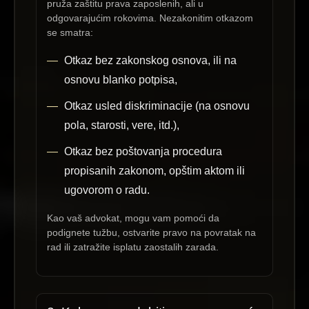
pruža zaštitu prava zaposlenih, ali u
odgovarajućim rokovima. Nezakonitim otkazom
se smatra:
Otkaz bez zakonskog osnova, ili na
osnovu blanko potpisa,
Otkaz usled diskriminacije (na osnovu
pola, starosti, vere, itd.),
Otkaz bez poštovanja procedura
propisanih zakonom, opštim aktom ili
ugovorom o radu.
Kao vaš advokat, mogu vam pomoći da
podignete tužbu, ostvarite pravo na povratak na
rad ili zatražite isplatu zaostalih zarada.