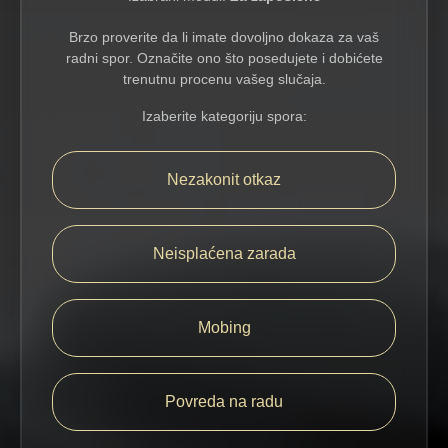
Brzo proverite da li imate dovoljno dokaza za vaš
radni spor. Označite ono što posedujete i dobićete
trenutnu procenu vašeg slučaja.
Izaberite kategoriju spora:
Nezakonit otkaz
Neisplaćena zarada
Mobing
Povreda na radu