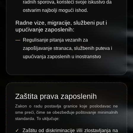
radnih sporova, koristeći svoje iskustvo da
ostvarim najbolji mogući ishod.
Radne vize, migracije, službeni put i
upućivanje zaposlenih:
Regulisanje pitanja vezanih za
zapošljavanje stranaca, službenih puteva i
upućivanja zaposlenih u inostranstvo
Zaštita prava zaposlenih
Zakon o radu postavlja granice koje poslodavac ne
sme preći, čime se obezbeđuje poštovanje minimalnih
standarda. To uključuje:
Zaštitu od diskriminacije i/ili zlostavljanja na