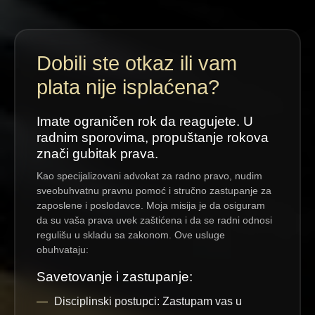
Dobili ste otkaz ili vam
plata nije isplaćena?
Imate ograničen rok da reagujete. U
radnim sporovima, propuštanje rokova
znači gubitak prava.
Kao specijalizovani advokat za radno pravo, nudim
sveobuhvatnu pravnu pomoć i stručno zastupanje za
zaposlene i poslodavce. Moja misija je da osiguram
da su vaša prava uvek zaštićena i da se radni odnosi
regulišu u skladu sa zakonom. Ove usluge
obuhvataju:
Savetovanje i zastupanje:
Disciplinski postupci:
Zastupam vas u