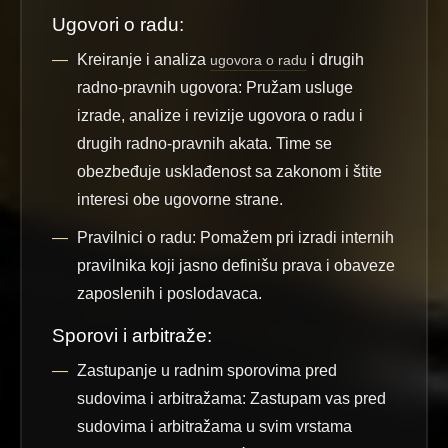
Ugovori o radu:
Kreiranje i analiza
i drugih
ugovora o radu
radno-pravnih ugovora:
Pružam usluge
izrade, analize i revizije ugovora o radu i
drugih radno-pravnih akata. Time se
obezbeđuje usklađenost sa zakonom i štite
interesi obe ugovorne strane.
Pravilnici o radu:
Pomažem pri izradi internih
pravilnika koji jasno definišu prava i obaveze
zaposlenih i poslodavaca.
Sporovi i arbitraže:
Zastupanje u radnim sporovima pred
sudovima i arbitražama:
Zastupam vas pred
sudovima i arbitražama u svim vrstama