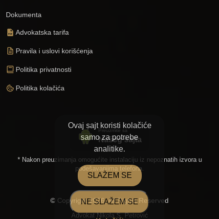
Dokumenta
Advokatska tarifa
Pravila i uslovi korišćenja
Politika privatnosti
Politika kolačića
Ovaj sajt koristi kolačiće
Preuzmite sa
samo za potrebe
Našeg sajta
analitike.
* Nakon preuzimanja omogućite instalaciju iz nepoznatih izvora u
podešavanjima telefona.
SLAŽEM SE
© Copyright
2026.
All Rights Reserved
NE SLAŽEM SE
Advokat Nikola S. Petrović