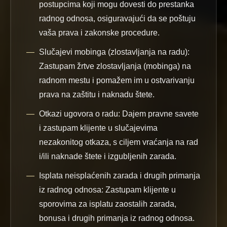
postupcima koji mogu dovesti do prestanka
radnog odnosa, osiguravajući da se poštuju
vaša prava i zakonske procedure.
Slučajevi mobinga (zlostavljanja na radu):
Zastupam žrtve zlostavljanja (mobinga) na
radnom mestu i pomažem im u ostvarivanju
prava na zaštitu i naknadu štete.
Otkazi ugovora o radu:
Dajem pravne savete
i zastupam klijente u slučajevima
nezakonitog otkaza, s ciljem vraćanja na rad
i/ili naknade štete i izgubljenih zarada.
Isplata neisplaćenih zarada i drugih primanja
iz radnog odnosa:
Zastupam klijente u
sporovima za isplatu zaostalih zarada,
bonusa i drugih primanja iz radnog odnosa.