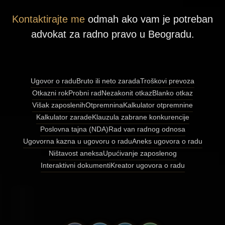
Kontaktirajte me
odmah ako vam je potreban
advokat za radno pravo u Beogradu.
Ugovor o radu
Bruto ili neto zarada
Troškovi prevoza
Otkazni rok
Probni rad
Nezakonit otkaz
Blanko otkaz
Višak zaposlenih
Otpremnina
Kalkulator otpremnine
Kalkulator zarade
Klauzula zabrane konkurencije
Poslovna tajna (NDA)
Rad van radnog odnosa
Ugovorna kazna u ugovoru o radu
Aneks ugovora o radu
Ništavost aneksa
Upućivanje zaposlenog
Interaktivni dokumenti
Kreator ugovora o radu