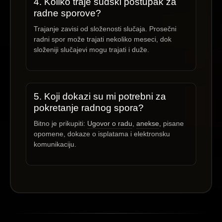
4. Koliko traje sudski postupak za
radne sporove?
Trajanje zavisi od složenosti slučaja. Prosečni
radni spor može trajati nekoliko meseci, dok
složeniji slučajevi mogu trajati i duže.
5. Koji dokazi su mi potrebni za
pokretanje radnog spora?
Bitno je prikupiti:
Ugovor o radu
,
anekse
, pisane
opomene, dokaze o isplatama i elektronsku
komunikaciju.